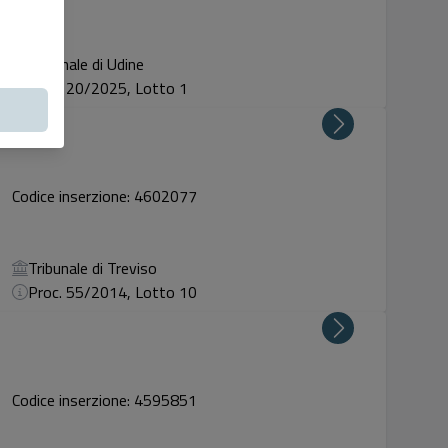
Tribunale di Udine
Proc. 20/2025, Lotto 1
Codice inserzione: 4602077
Tribunale di Treviso
Proc. 55/2014, Lotto 10
Codice inserzione: 4595851