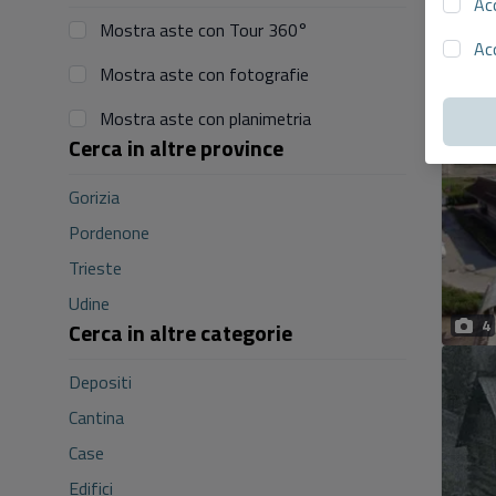
Ac
Mostra aste con Tour 360°
Ac
Mostra aste con fotografie
Mostra aste con planimetria
Cerca in altre province
Gorizia
Pordenone
Trieste
Udine
4
Cerca in altre categorie
Depositi
Cantina
Case
Edifici