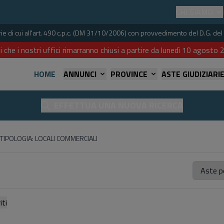
CHI SIAMO
iarie di cui all'art. 490 c.p.c. (DM 31/10/2006) con provvedimento del D.G. 
i che i nostri uffici rimarranno chiusi a partire da lunedì 10 agost
HOME
ANNUNCI
PROVINCE
ASTE GIUDIZIARI
EFFETTUA UNA NUOVA RICERCA
TIPOLOGIA: LOCALI COMMERCIALI
referiti