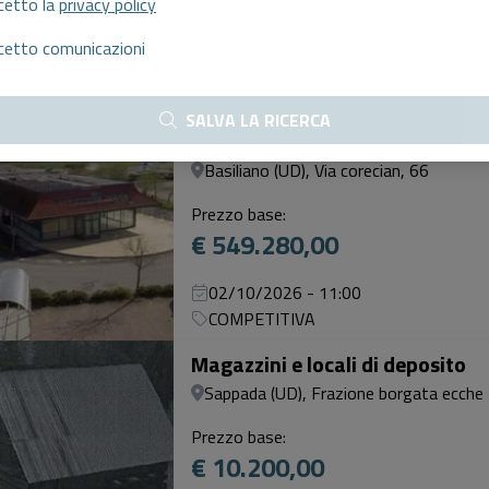
cetto la
privacy policy
€ 571.000,00
cetto comunicazioni
30/09/2026 - 15:00
Senza Incanto
SALVA LA RICERCA
Negozi, botteghe
Basiliano (UD), Via corecian, 66
Prezzo base:
€ 549.280,00
02/10/2026 - 11:00
COMPETITIVA
Magazzini e locali di deposito
Sappada (UD), Frazione borgata ecche
Prezzo base:
€ 10.200,00