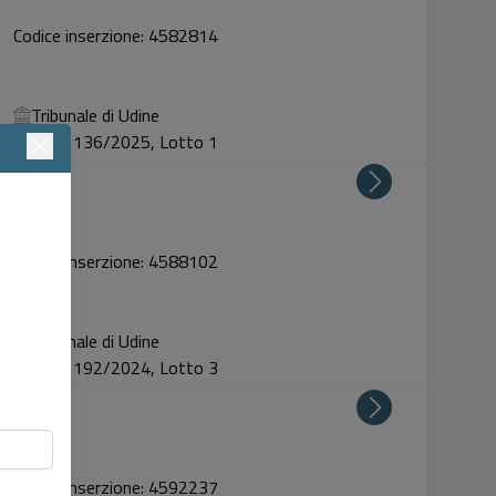
Codice inserzione: 4582814
Tribunale di Udine
Proc. 136/2025, Lotto 1
Codice inserzione: 4588102
Tribunale di Udine
Proc. 192/2024, Lotto 3
Codice inserzione: 4592237