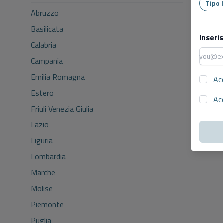
Abruzzo
Basilicata
Inseri
Calabria
Campania
Emilia Romagna
Ac
Estero
Ac
Friuli Venezia Giulia
Lazio
Liguria
Lombardia
Marche
Molise
Piemonte
Puglia