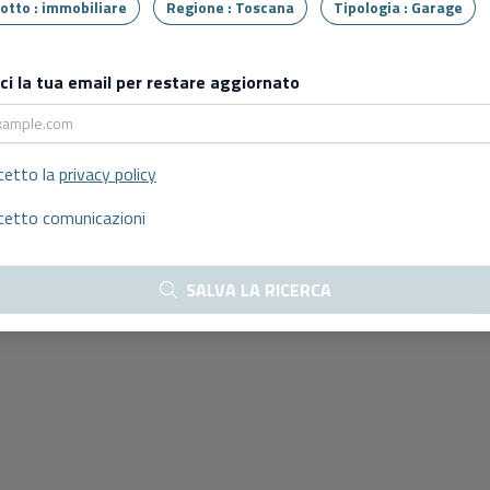
Tipo lotto : immobiliare
Regione : Toscana
Tipologia : Garage
sci la tua email per restare aggiornato
cetto la
privacy policy
cetto comunicazioni
SALVA LA RICERCA