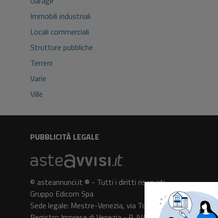
Garage
Immobili industriali
Locali commerciali
Strutture pubbliche
Terreni
Varie
Ville
PUBBLICITÀ LEGALE
© asteannunci.it ® - Tutti i diritti riservati
Gruppo Edicom Spa
Sede legale: Mestre-Venezia, via Torre Belfredo n. 64
Registro Imprese di Venezia - P. IVA e C.F. 05091140961 