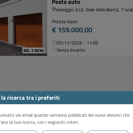
Posto auto
Viareggio (LU), Viale della libertà, 7 scal
Prezzo base:
€ 159.000,00
05/11/2026 - 11:00
Senza Incanto
NR. 2 BENI
la ricerca tra i preferiti
vvisato vie email quando verranno pubblicati dei nuovi annunci che
ano la tua ricerca, con i seguenti criteri: