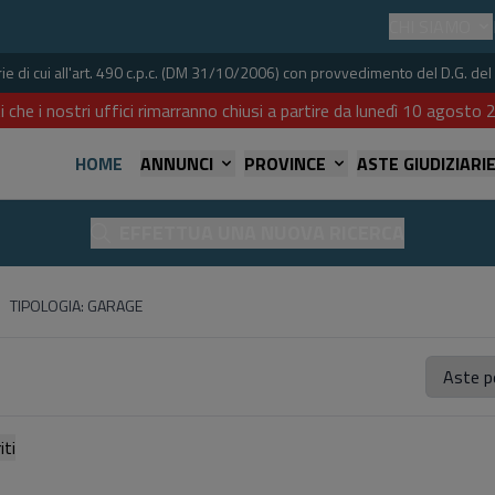
CHI SIAMO
iarie di cui all'art. 490 c.p.c. (DM 31/10/2006) con provvedimento del D.G. 
i che i nostri uffici rimarranno chiusi a partire da lunedì 10 agost
HOME
ANNUNCI
PROVINCE
ASTE GIUDIZIARI
EFFETTUA UNA NUOVA RICERCA
TIPOLOGIA: GARAGE
referiti