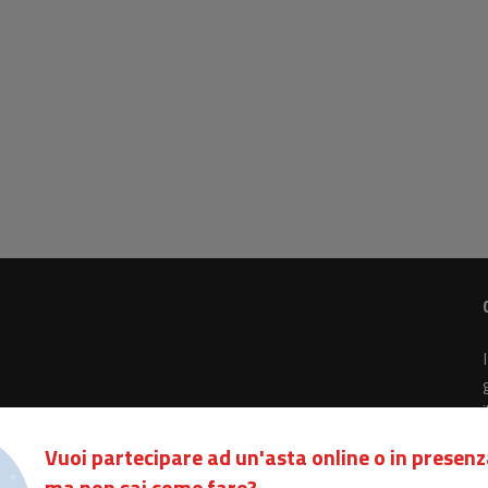
Vuoi partecipare ad un'asta online o in presenz
ma non sai come fare?
- Rea n. 334938 - Cap. sociale EUR 100.000,00 i.v.