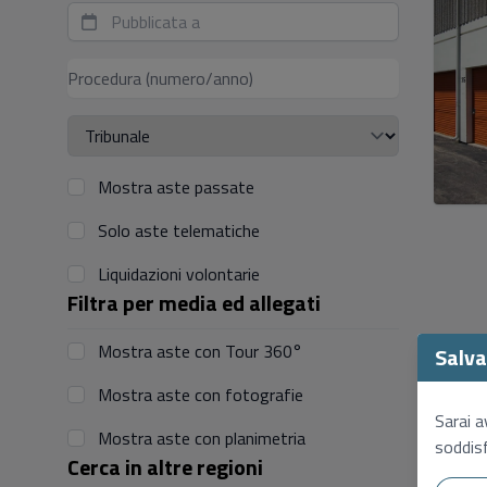
Mostra aste passate
Solo aste telematiche
Liquidazioni volontarie
Filtra per media ed allegati
Mostra aste con Tour 360°
Salva 
Mostra aste con fotografie
Sarai a
Mostra aste con planimetria
soddisf
Cerca in altre regioni