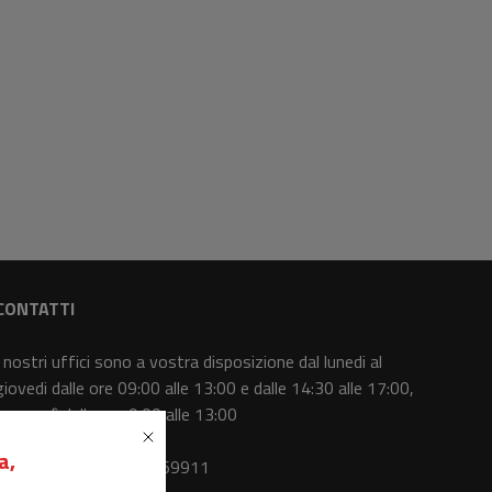
CONTATTI
I nostri uffici sono a vostra disposizione dal lunedi al
giovedi dalle ore 09:00 alle 13:00 e dalle 14:30 alle 17:00,
il venerdì dalle ore 9:00 alle 13:00
a,
Centralino
: 0415369911