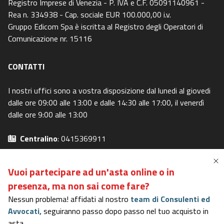
Registro Imprese di Venezia - P. IVA e C.F. 05091140961 -
Rea n. 334938 - Cap. sociale EUR 100.000,00 i.v.
Gruppo Edicom Spa è iscritta al Registro degli Operatori di
Comunicazione nr. 15116
CONTATTI
I nostri uffici sono a vostra disposizione dal lunedi al giovedi
dalle ore 09:00 alle 13:00 e dalle 14:30 alle 17:00, il venerdì
dalle ore 9:00 alle 13:00
Centralino
: 0415369911
Email
: info@asteavvisi.it
Privacy Policy
-
Cookie Policy
Vuoi partecipare ad un'asta online o in
Preferenze Privacy
-
I miei diritti
presenza,
ma non sai come fare?
Nessun problema! affidati al nostro
team di Consulenti ed
Avvocati,
seguiranno passo dopo passo nel tuo acquisto in
Portale in possesso dei requisiti del DM 31/10/2006
asta.