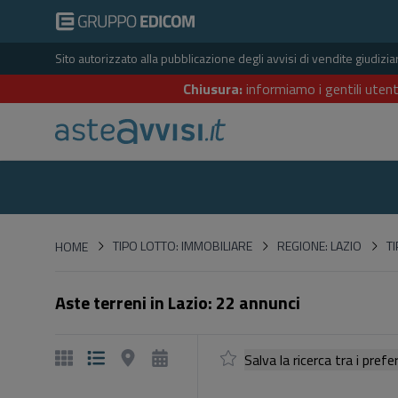
Sito autorizzato alla pubblicazione degli avvisi di vendite giudiz
Chiusura:
informiamo i gentili utent
HOME
TIPO LOTTO: IMMOBILIARE
REGIONE: LAZIO
T
HOME
Aste terreni in Lazio: 22 annunci
Salva la ricerca tra i p