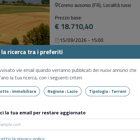
Coreno ausonio (FR), Località russi
Prezzo base:
€ 18.710,40
15/09/2026 - 15:00
SENZA INCANTO
la ricerca tra i preferiti
Terreno
Coreno ausonio (FR), Localita' russi
vvisato vie email quando verranno pubblicati dei nuovi annunci che
ano la tua ricerca, con i seguenti criteri:
Prezzo base:
€ 15.319,40
Tipo lotto : immobiliare
Regione : Lazio
Tipologia : Terreni
15/09/2026 - 15:00
SENZA INCANTO
sci la tua email per restare aggiornato
Terreno
Coreno ausonio (FR), Località vallitocch
cetto la
privacy policy