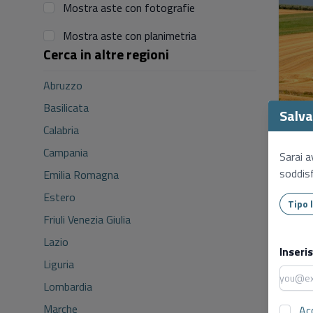
Mostra aste con fotografie
Mostra aste con planimetria
Cerca in altre regioni
Abruzzo
Basilicata
Salva 
Calabria
Campania
Sarai a
soddisf
Emilia Romagna
Estero
Friuli Venezia Giulia
Lazio
Inseri
Liguria
Lombardia
Marche
Ac