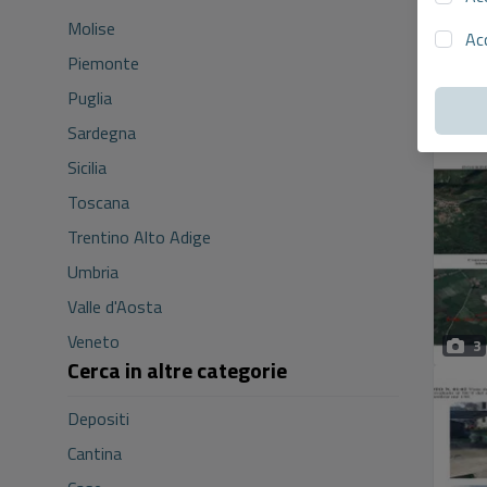
Molise
Ac
Piemonte
Puglia
Sardegna
Sicilia
Toscana
Trentino Alto Adige
Umbria
Valle d'Aosta
Veneto
3
Cerca in altre categorie
Depositi
Cantina