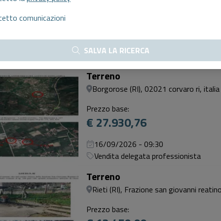
Prezzo base:
cetto comunicazioni
€ 5.849,09
15/09/2026 - 15:00
SALVA LA RICERCA
SENZA INCANTO
Terreno
Borgorose (RI), 02021 corvaro ri, italia
Prezzo base:
€ 27.930,76
16/09/2026 - 09:30
Vendita delegata professionista
Terreno
Rieti (RI), Frazione san giovanni reatin
Prezzo base: