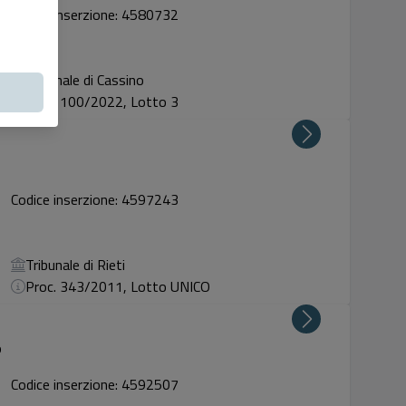
Codice inserzione: 4580732
Tribunale di Cassino
Proc. 100/2022, Lotto 3
Codice inserzione: 4597243
Tribunale di Rieti
Proc. 343/2011, Lotto UNICO
o
Codice inserzione: 4592507