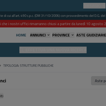
CHI SIAMO
iarie di cui all'art. 490 c.p.c. (DM 31/10/2006) con provvedimento del D.G. 
i che i nostri uffici rimarranno chiusi a partire da lunedì 10 agost
HOME
ANNUNCI
PROVINCE
ASTE GIUDIZIARI
EFFETTUA UNA NUOVA RICERCA
TIPOLOGIA: STRUTTURE PUBBLICHE
nci
referiti