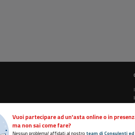
Vuoi partecipare ad un'asta online o in presenz
ma non sai come fare?
- Rea n. 334938 - Cap. sociale EUR 100.000,00 i.v.
di Comunicazione nr. 15116
Nessun problema! affidati al nostro
team di Consulenti ed