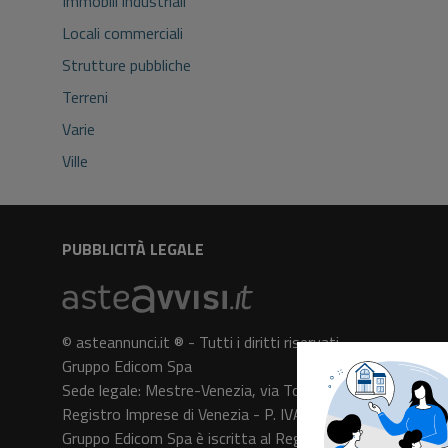
Immobili industriali
Locali commerciali
Strutture pubbliche
Terreni
Varie
Ville
PUBBLICITÀ LEGALE
© asteannunci.it ® - Tutti i diritti riservati
Gruppo Edicom Spa
Sede legale: Mestre-Venezia, via Torre Belfredo n. 64
Registro Imprese di Venezia - P. IVA e C.F. 05091140961 
Gruppo Edicom Spa è iscritta al Registro degli Operatori 