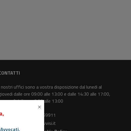
CONTATTI
I nostri uffici sono a vostra disposizione dal lunedi al
giovedi dalle ore 09:00 alle 13:00 e dalle 14:30 alle 17:00,
il venerdì dalle ore 9:00 alle 13:00
a,
Centralino
: 0415369911
Email
: info@asteavvisi.it
 Avvocati,