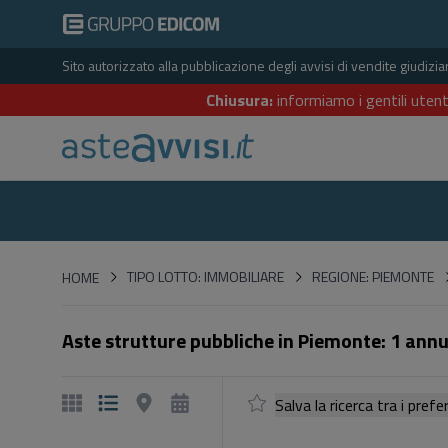
Sito autorizzato alla pubblicazione degli avvisi di vendite giudiz
Chiusura:
informiamo i gentili utent
HOME
TIPO LOTTO: IMMOBILIARE
REGIONE: PIEMONTE
HOME
Aste strutture pubbliche in Piemonte: 1 annu
Salva la ricerca tra i p