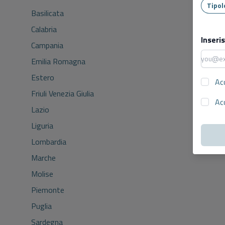
Basilicata
Calabria
Inseri
Campania
Emilia Romagna
Estero
Ac
Friuli Venezia Giulia
Ac
Lazio
Liguria
Lombardia
Marche
Molise
Piemonte
Puglia
Sardegna