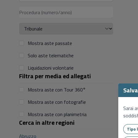
Mostra aste passate
Solo aste telematiche
Liquidazioni volontarie
Filtra per media ed allegati
Salva 
Mostra aste con Tour 360°
Mostra aste con fotografie
Sarai a
Mostra aste con planimetria
soddisf
Cerca in altre regioni
Abruzzo