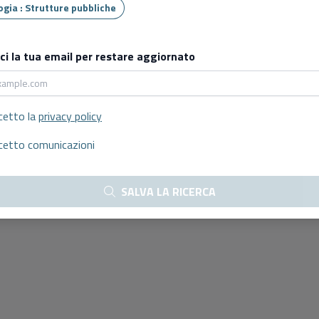
Tipologia : Strutture pubbliche
sci la tua email per restare aggiornato
cetto la
privacy policy
cetto comunicazioni
SALVA LA RICERCA