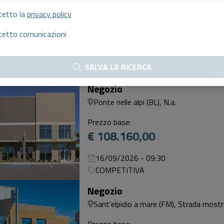
Palermo (PA), Via conceria, 77/a , 9014
cetto la
privacy policy
Prezzo base:
€ 13.500,00
cetto comunicazioni
16/09/2026 - 13:30
SALVA LA RICERCA
SENZA INCANTO
Negozio
Ponte nelle alpi (BL), N.a.
Prezzo base:
€ 108.160,00
16/09/2026 - 09:30
COMPETITIVA
Negozio
Sant'elpidio a mare (FM), Strada mostra