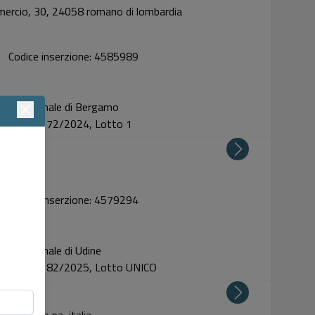
mercio, 30, 24058 romano di lombardia
Codice inserzione: 4585989
Tribunale di Bergamo
Proc. 72/2024, Lotto 1
4-6
Codice inserzione: 4579294
Tribunale di Udine
Proc. 82/2025, Lotto UNICO