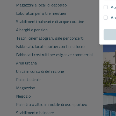
Magazzini e locali di deposito
Ac
Laboratori per arti e mestieri
Ac
Stabilimenti balneari e di acque curative
Alberghi e pensioni
3
Teatri, cinematografi, sale per concerti
Fabbricati, locali sportivi con fini di lucro
Fabbricati costruiti per esigenze commerciali
Area urbana
Unità in corso di definizione
Palco teatrale
Magazzino
Negozio
Palestra o altro immobile di uso sportivo
Stabilimento balneare