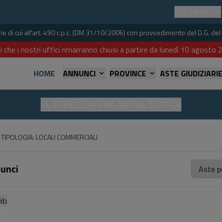
CHI SIAMO
iarie di cui all'art. 490 c.p.c. (DM 31/10/2006) con provvedimento del D.G. 
i che i nostri uffici rimarranno chiusi a partire da lunedì 10 agost
HOME
ANNUNCI
PROVINCE
ASTE GIUDIZIARI
EFFETTUA UNA NUOVA RICERCA
TIPOLOGIA: LOCALI COMMERCIALI
nunci
referiti