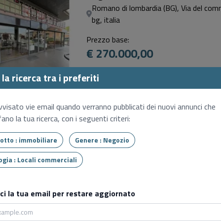
Romano di lombardia (BG), Via del com
bg, italia
Prezzo base:
€ 270.000,00
16/09/2026 - 10:15
la ricerca tra i preferiti
Vendita delegata professionista
7
Negozio
vvisato vie email quando verranno pubblicati dei nuovi annunci che
ano la tua ricerca, con i seguenti criteri:
Cervignano del friuli (UD), Via lazzaro, 
Prezzo base:
Tipo lotto : immobiliare
Genere : Negozio
€ 60.000,00
Tipologia : Locali commerciali
16/09/2026 - 14:30
Senza Incanto
sci la tua email per restare aggiornato
Negozio