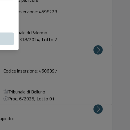
5 palermo pa, italia
Codice inserzione: 4598223
Tribunale di Palermo
Proc. 318/2024, Lotto 2
Codice inserzione: 4606397
Tribunale di Belluno
Proc. 6/2025, Lotto 01
piedi ii