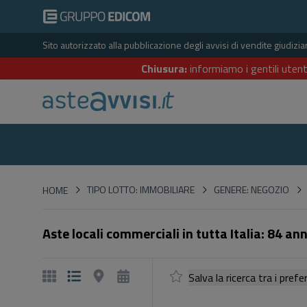
Sito autorizzato alla pubblicazione degli avvisi di vendite giudiz
Chiusura:
informiamo i gentili utent
HOME
TIPO LOTTO: IMMOBILIARE
GENERE: NEGOZIO
HOME
Aste locali commerciali in tutta Italia: 84 an
Salva la ricerca tra i p