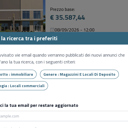
Prezzo base:
€ 35.587,44
08/09/2026 - 12:00
SENZA INCANTO
la ricerca tra i preferiti
Magazzini e locali di deposito
vvisato vie email quando verranno pubblicati dei nuovi annunci che
Meolo (VE), Via losson centro, 34
ano la tua ricerca, con i seguenti criteri:
Prezzo base:
€ 6.400,00
Tipo lotto : immobiliare
Genere : Magazzini E Locali Di Deposito
Tipologia : Locali commerciali
08/09/2026 - 14:30
SENZA INCANTO
sci la tua email per restare aggiornato
Magazzini e locali di deposito
Francofonte (SR), Via dei villini 12
Prezzo base: