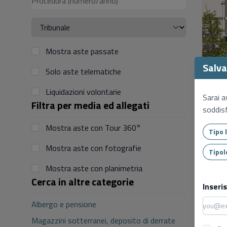
Mostra aste passate
Salva 
Solo aste telematiche
Liquidazioni volontarie
Sarai a
Filtra per media ed allegati
soddisf
Mostra aste con Tour 360°
Mostra aste con fotografie
Mostra aste con planimetria
Cerca in altre categorie
Inseri
Albergo e pensione
Magazzini sotterranei, deposito di derrate