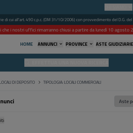
CHI SIAMO
iarie di cui all'art. 490 c.p.c. (DM 31/10/2006) con provvedimento del D.G. 
i che i nostri uffici rimarranno chiusi a partire da lunedì 10 agost
HOME
ANNUNCI
PROVINCE
ASTE GIUDIZIARI
EFFETTUA UNA NUOVA RICERCA
LOCALI DI DEPOSITO
TIPOLOGIA: LOCALI COMMERCIALI
nnunci
referiti