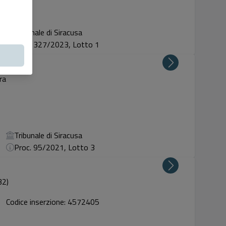
Tribunale di Siracusa
Proc. 327/2023, Lotto 1
ra
Tribunale di Siracusa
Proc. 95/2021, Lotto 3
32)
Codice inserzione: 4572405