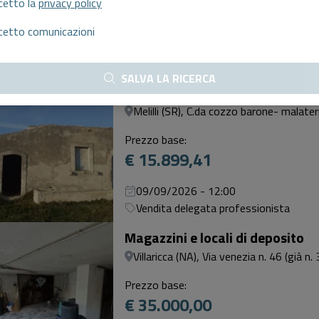
cetto la
privacy policy
€ 10.000,00
cetto comunicazioni
09/09/2026 - 09:00
Vendita delegata professionista
SALVA LA RICERCA
Magazzini e locali di deposito
Melilli (SR), C.da cozzo barone- malater
Prezzo base:
€ 15.899,41
09/09/2026 - 12:00
Vendita delegata professionista
Magazzini e locali di deposito
Villaricca (NA), Via venezia n. 46 (già n. 
Prezzo base:
€ 35.000,00