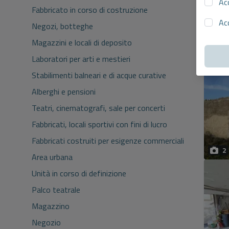
Ac
Fabbricato in corso di costruzione
Ac
Negozi, botteghe
Magazzini e locali di deposito
Laboratori per arti e mestieri
Stabilimenti balneari e di acque curative
Alberghi e pensioni
Teatri, cinematografi, sale per concerti
Fabbricati, locali sportivi con fini di lucro
Fabbricati costruiti per esigenze commerciali
2
Area urbana
Unità in corso di definizione
Palco teatrale
Magazzino
Negozio