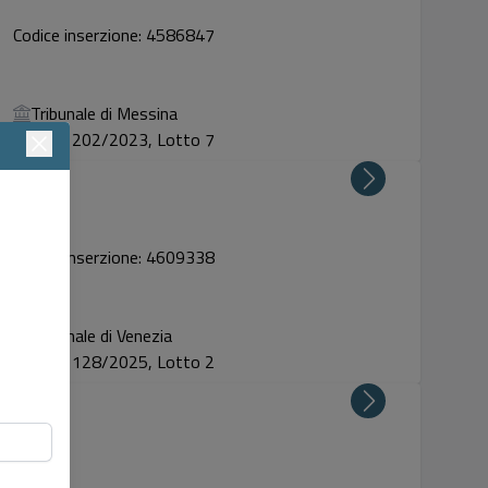
Codice inserzione: 4586847
Tribunale di Messina
Proc. 202/2023, Lotto 7
Codice inserzione: 4609338
Tribunale di Venezia
Proc. 128/2025, Lotto 2