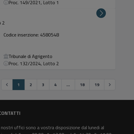
Proc. 149/2021, Lotto 1
ò 2
Codice inserzione: 4580548
Tribunale di Agrigento
Proc. 132/2024, Lotto 2
1
2
3
4
...
18
19
CONTATTI
I nostri uffici sono a vostra disposizione dal lunedi al