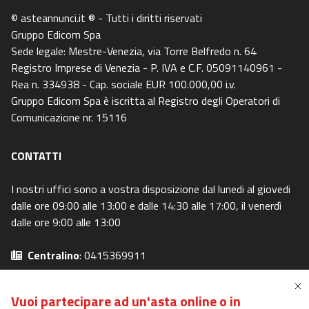
© asteannunci.it ® - Tutti i diritti riservati
Gruppo Edicom Spa
Sede legale: Mestre-Venezia, via Torre Belfredo n. 64
Registro Imprese di Venezia - P. IVA e C.F. 05091140961 -
Rea n. 334938 - Cap. sociale EUR 100.000,00 i.v.
Gruppo Edicom Spa è iscritta al Registro degli Operatori di
Comunicazione nr. 15116
CONTATTI
I nostri uffici sono a vostra disposizione dal lunedi al giovedi
dalle ore 09:00 alle 13:00 e dalle 14:30 alle 17:00, il venerdì
dalle ore 9:00 alle 13:00
Centralino
: 0415369911
Email
: info@asteavvisi.it
Privacy Policy
-
Cookie Policy
Vuoi partecipare ad un'asta online o in