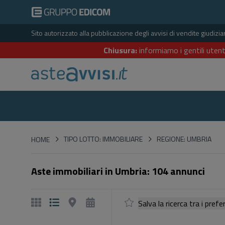
Sito autorizzato alla pubblicazione degli avvisi di vendite giudiz
Chiusura:
informiamo i gentili utent
HOME
TIPO LOTTO: IMMOBILIARE
REGIONE: UMBRIA
HOME
Aste immobiliari in Umbria: 104 annunci
Salva la ricerca tra i p