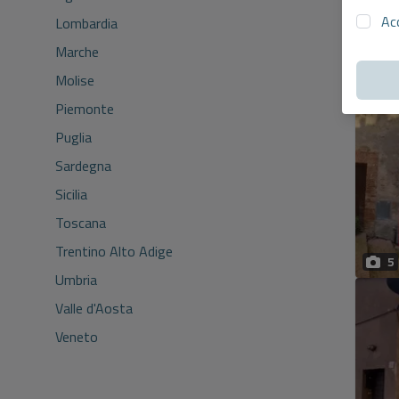
Ac
Lombardia
Marche
Molise
9
Piemonte
Puglia
Sardegna
Sicilia
Toscana
Trentino Alto Adige
5
Umbria
Valle d'Aosta
Veneto