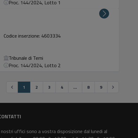
Proc. 144/2024, Lotto 1
Codice inserzione: 4603334
Tribunale di Terni
Proc. 144/2024, Lotto 2
1
2
3
4
...
8
9
CONTATTI
I nostri uffici sono a vostra disposizione dal lunedi al