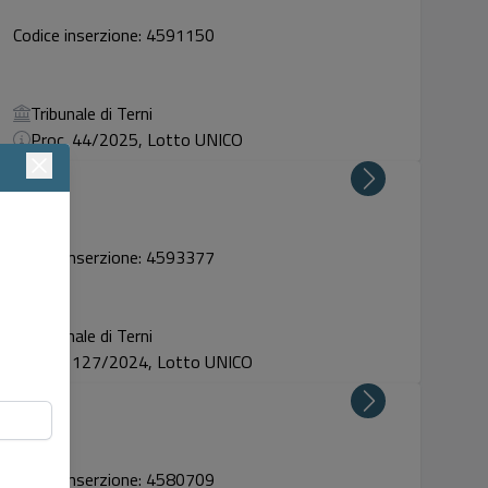
Codice inserzione: 4591150
Tribunale di Terni
Proc. 44/2025, Lotto UNICO
Codice inserzione: 4593377
Tribunale di Terni
Proc. 127/2024, Lotto UNICO
Codice inserzione: 4580709