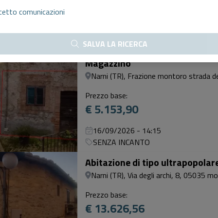
€ 51.046,87
cetto comunicazioni
15/09/2026 - 12:00
SENZA INCANTO
SALVA LA RICERCA
NR. 3 BENI
Magazzino
Narni (TR), Frazione montoro strada d
Prezzo base:
€ 5.153,90
16/09/2026 - 14:15
SENZA INCANTO
Abitazione di tipo ultrapopolar
Narni (TR), Via degli archi, 8, 05035 mon
Prezzo base:
€ 13.626,56