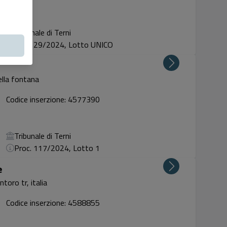
Tribunale di Terni
Proc. 29/2024, Lotto UNICO
ella fontana
Codice inserzione: 4577390
Tribunale di Terni
Proc. 117/2024, Lotto 1
e
toro tr, italia
Codice inserzione: 4588855