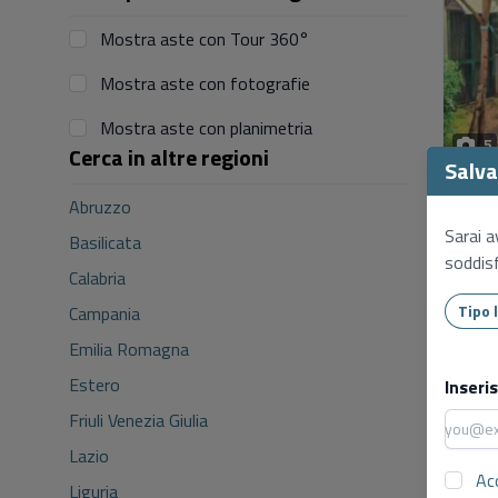
Mostra aste con Tour 360°
Mostra aste con fotografie
Mostra aste con planimetria
5
Cerca in altre regioni
Salva 
Abruzzo
Sarai a
Basilicata
soddisf
Calabria
Campania
Emilia Romagna
5
Estero
Inseri
Friuli Venezia Giulia
Lazio
Ac
Liguria