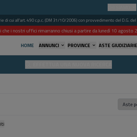
CHI SIAMO
iarie di cui all'art. 490 c.p.c. (DM 31/10/2006) con provvedimento del D.G. 
i che i nostri uffici rimarranno chiusi a partire da lunedì 10 agost
HOME
ANNUNCI
PROVINCE
ASTE GIUDIZIARI
EFFETTUA UNA NUOVA RICERCA
referiti