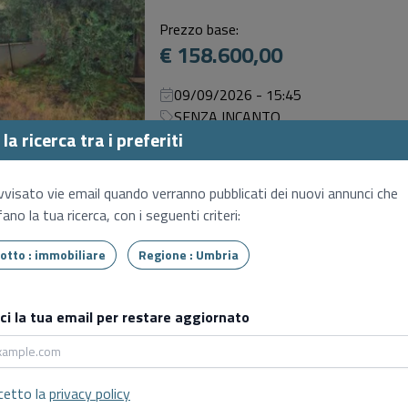
Prezzo base:
€ 158.600,00
09/09/2026 - 15:45
SENZA INCANTO
la ricerca tra i preferiti
Abitazione di tipo civile
Amelia (TR), Strada del fondo, 24h
vvisato vie email quando verranno pubblicati dei nuovi annunci che
ano la tua ricerca, con i seguenti criteri:
Prezzo base:
€ 82.500,00
Tipo lotto : immobiliare
Regione : Umbria
09/09/2026 - 15:00
SENZA INCANTO
sci la tua email per restare aggiornato
Negozi, botteghe
Terni (TR), Strada di marmore, 32
cetto la
privacy policy
Prezzo base: