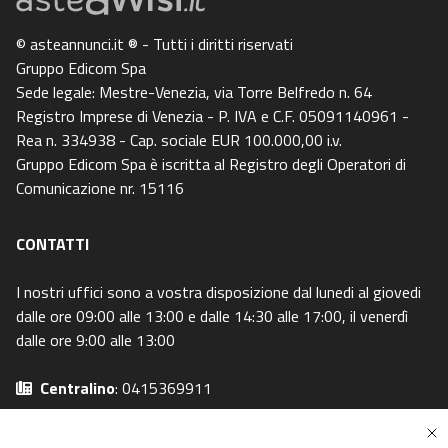
© asteannunci.it ® - Tutti i diritti riservati
Gruppo Edicom Spa
Sede legale: Mestre-Venezia, via Torre Belfredo n. 64
Registro Imprese di Venezia - P. IVA e C.F. 05091140961 -
Rea n. 334938 - Cap. sociale EUR 100.000,00 i.v.
Gruppo Edicom Spa è iscritta al Registro degli Operatori di
Comunicazione nr. 15116
CONTATTI
I nostri uffici sono a vostra disposizione dal lunedi al giovedi
dalle ore 09:00 alle 13:00 e dalle 14:30 alle 17:00, il venerdì
dalle ore 9:00 alle 13:00
Centralino
: 0415369911
Email
: info@asteavvisi.it
Privacy Policy
-
Cookie Policy