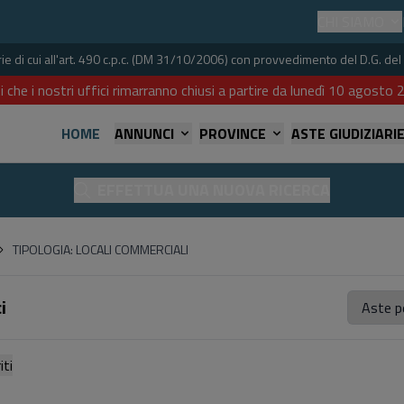
CHI SIAMO
iarie di cui all'art. 490 c.p.c. (DM 31/10/2006) con provvedimento del D.G. 
i che i nostri uffici rimarranno chiusi a partire da lunedì 10 agost
HOME
ANNUNCI
PROVINCE
ASTE GIUDIZIARI
EFFETTUA UNA NUOVA RICERCA
TIPOLOGIA: LOCALI COMMERCIALI
i
referiti