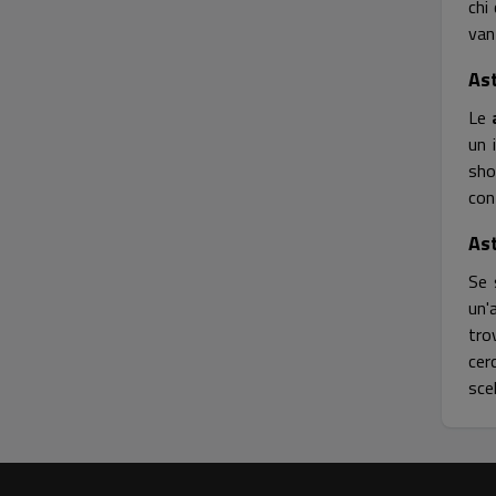
chi
van
Ast
Le
un 
sho
con
As
Se 
un'
tro
cer
sce