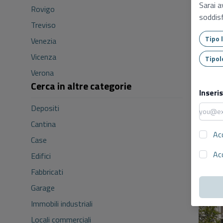
Sarai a
Rovigo
soddisf
Treviso
Venezia
Vicenza
Verona
Cerca in altre categorie
Inseri
Depositi
Cantina
Ac
Case
Ac
Edifici
Fabbricati
Garage
Immobili industriali
Locali commerciali