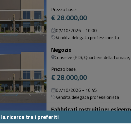
Prezzo base:
€ 28.000,00
07/10/2026 - 10:00
Vendita delegata professionista
Negozio
Conselve (PD), Quartiere della fornace,
Prezzo base:
€ 28.000,00
07/10/2026 - 10:45
Vendita delegata professionista
Fabbricati costruiti per esigen
la ricerca tra i preferiti
Conselve (PD), Quartiere della fornace 
Prezzo base: