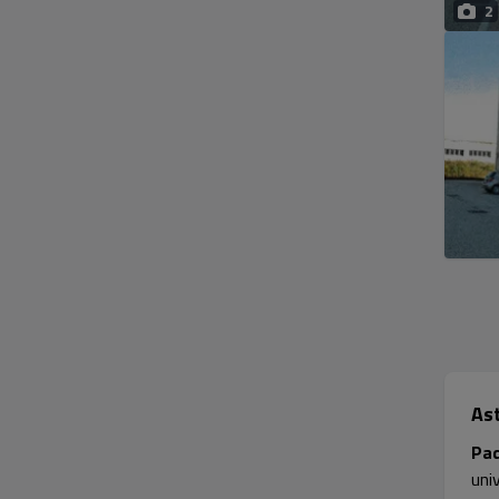
2
As
Pa
uni