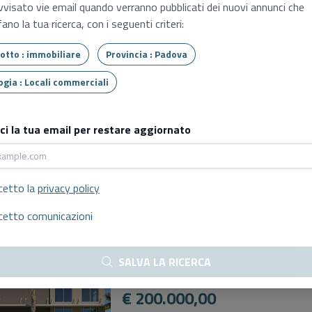
vvisato vie email quando verranno pubblicati dei nuovi annunci che
€ 24.000,00
ano la tua ricerca, con i seguenti criteri:
07/10/2026 - 11:30
Tipo lotto : immobiliare
Provincia : Padova
Vendita delegata professionista
Tipologia : Locali commerciali
Fabbricati costruiti per esigen
Conselve (PD), Quartiere della fornace 
sci la tua email per restare aggiornato
Prezzo base:
€ 28.000,00
07/10/2026 - 12:15
cetto la
privacy policy
Vendita delegata professionista
cetto comunicazioni
Fabbricati costruiti per esigen
Conselve (PD), Quartiere della fornace 
SALVA LA RICERCA
Prezzo base:
€ 200.000,00