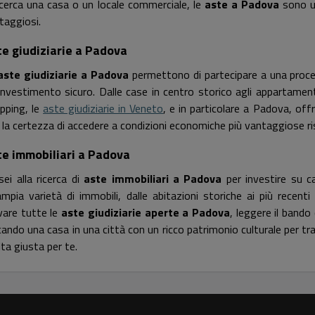
 cerca una casa o un locale commerciale, le
aste a Padova
sono un
taggiosi.
e giudiziarie a Padova
aste giudiziarie a Padova
permettono di partecipare a una proced
investimento sicuro. Dalle case in centro storico agli appartamenti
pping, le
aste giudiziarie in Veneto
, e in particolare a Padova, off
 la certezza di accedere a condizioni economiche più vantaggiose ri
te immobiliari a Padova
sei alla ricerca di
aste immobiliari a Padova
per investire su ca
ampia varietà di immobili, dalle abitazioni storiche ai più recenti 
vare tutte le
aste giudiziarie aperte a Padova
, leggere il bando
cando una casa in una città con un ricco patrimonio culturale per tr
lta giusta per te.