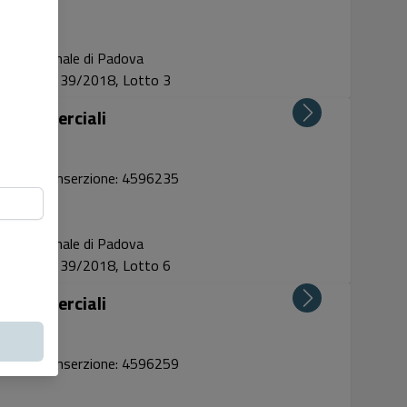
Tribunale di Padova
Proc. 39/2018, Lotto 3
ze commerciali
snc
Codice inserzione: 4596235
Tribunale di Padova
Proc. 39/2018, Lotto 6
ze commerciali
snc
Codice inserzione: 4596259