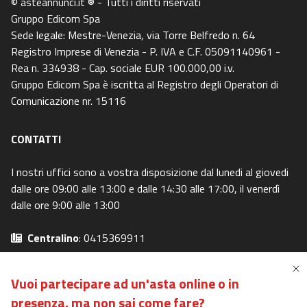
© asteannunci.it ® - Tutti i diritti riservati
Gruppo Edicom Spa
Sede legale: Mestre-Venezia, via Torre Belfredo n. 64
Registro Imprese di Venezia - P. IVA e C.F. 05091140961 -
Rea n. 334938 - Cap. sociale EUR 100.000,00 i.v.
Gruppo Edicom Spa è iscritta al Registro degli Operatori di
Comunicazione nr. 15116
CONTATTI
I nostri uffici sono a vostra disposizione dal lunedi al giovedi
dalle ore 09:00 alle 13:00 e dalle 14:30 alle 17:00, il venerdì
dalle ore 9:00 alle 13:00
Centralino
: 0415369911
Email
: info@asteavvisi.it
Privacy Policy
-
Cookie Policy
Vuoi partecipare ad un'asta online o in
Preferenze Privacy
-
I miei diritti
presenza,
ma non sai come fare?