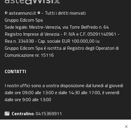
© asteannunci.it ® - Tutti i diritti riservati
Gruppo Edicom Spa
Sede legale: Mestre-Venezia, via Torre Belfredo n. 64
Registro Imprese di Venezia - P. IVA e C.F. 05091140961 -
Rea n. 334938 - Cap. sociale EUR 100.000,00 i.v.
Gruppo Edicom Spa è iscritta al Registro degli Operatori di
Comunicazione nr. 15116
CONTATTI
I nostri uffici sono a vostra disposizione dal lunedi al giovedi
dalle ore 09:00 alle 13:00 e dalle 14:30 alle 17:00, il venerdì
dalle ore 9:00 alle 13:00
Centralino
: 0415369911
Email
: info@asteavvisi.it
Privacy Policy
-
Cookie Policy