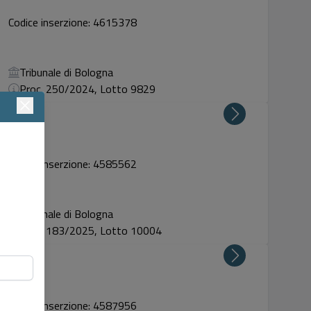
Codice inserzione: 4615378
Tribunale di Bologna
Proc. 250/2024, Lotto 9829
ti, 27
Codice inserzione: 4585562
Tribunale di Bologna
Proc. 183/2025, Lotto 10004
ti, 27
Codice inserzione: 4587956