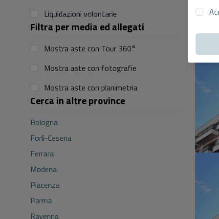
Ac
Liquidazioni volontarie
Filtra per media ed allegati
Mostra aste con Tour 360°
Mostra aste con fotografie
Mostra aste con planimetria
Cerca in altre province
Bologna
Forlì-Cesena
Ferrara
Modena
Piacenza
Parma
Ravenna