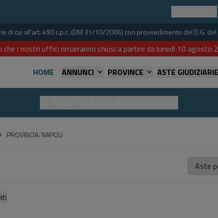
CHI SIAMO
iarie di cui all'art. 490 c.p.c. (DM 31/10/2006) con provvedimento del D.G. 
i che i nostri uffici rimarranno chiusi a partire da lunedì 10 agost
HOME
ANNUNCI
PROVINCE
ASTE GIUDIZIARI
EFFETTUA UNA NUOVA RICERCA
PROVINCIA: NAPOLI
referiti