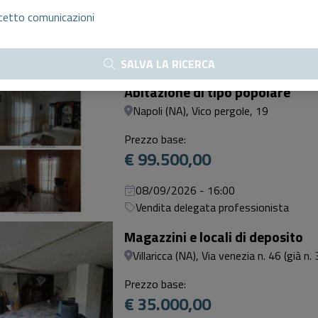
€ 157.600,00
cetto comunicazioni
08/09/2026 - 12:00
Vendita delegata professionista
SALVA LA RICERCA
1
Abitazione di tipo popolare
Napoli (NA), Vico pergole, 19
Prezzo base:
€ 99.500,00
08/09/2026 - 16:00
Vendita delegata professionista
Magazzini e locali di deposito
Villaricca (NA), Via venezia n. 46 (già n. 
Prezzo base:
€ 35.000,00