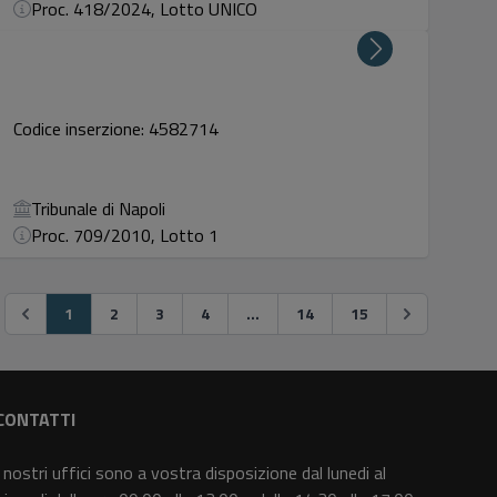
Proc. 418/2024, Lotto UNICO
Codice inserzione: 4582714
Tribunale di Napoli
Proc. 709/2010, Lotto 1
1
2
3
4
...
14
15
CONTATTI
I nostri uffici sono a vostra disposizione dal lunedi al