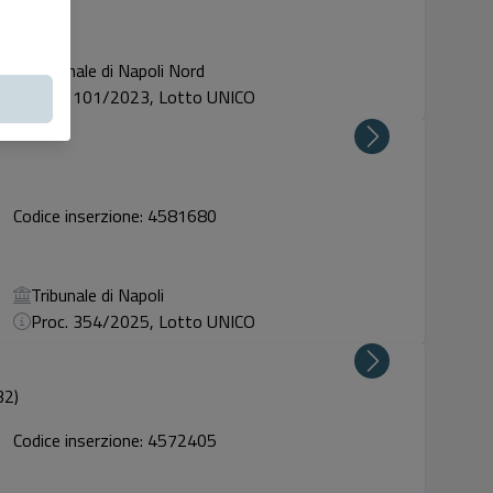
Tribunale di Napoli Nord
Proc. 101/2023, Lotto UNICO
Codice inserzione: 4581680
Tribunale di Napoli
Proc. 354/2025, Lotto UNICO
32)
Codice inserzione: 4572405