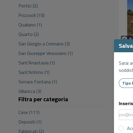
Portici (2)
Pozzuoli (10)
Qualiano (1)
Quarto (2)
8
San Giorgio a Cremano (3)
Salva 
San Giuseppe Vesuviano (1)
Sant'Anastasia (1)
Sarai a
soddisf
Sant'Antimo (1)
Serrara Fontana (1)
Villaricca (3)
Filtra per categoria
8
Inseri
Case (111)
Depositi (1)
Ac
Fabbricati (2)