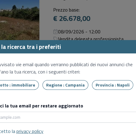
Prezzo base:
€ 26.678,00
08/09/2026 - 12:00
Vendita delegata professionista
la ricerca tra i preferiti
Terreno
Mugnano di napoli (NA)
vvisato vie email quando verranno pubblicati dei nuovi annunci che
ano la tua ricerca, con i seguenti criteri:
Prezzo base:
€ 33.458,00
Tipo lotto : immobiliare
Regione : Campania
Provincia : Napoli
08/09/2026 - 12:00
Vendita delegata professionista
sci la tua email per restare aggiornato
Abitazione di tipo civile
Casoria (NA), Via antonio de curtis 1
cetto la
privacy policy
Prezzo base: