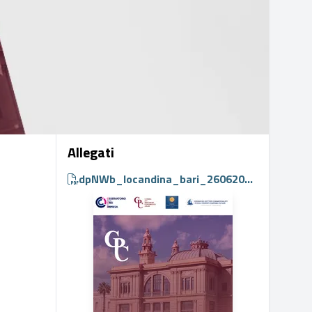
Allegati
dpNWb_locandina_bari_26062026.pdf