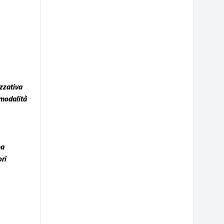
zzativa
 modalità
ha
ri