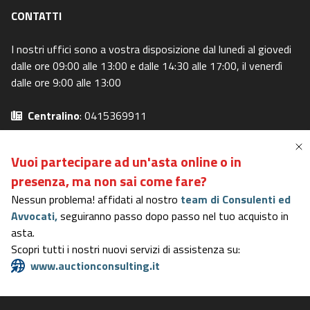
CONTATTI
I nostri uffici sono a vostra disposizione dal lunedi al giovedi
dalle ore 09:00 alle 13:00 e dalle 14:30 alle 17:00, il venerdì
dalle ore 9:00 alle 13:00
Centralino
: 0415369911
Email
: info@asteavvisi.it
Privacy Policy
-
Cookie Policy
Vuoi partecipare ad un'asta online o in
Preferenze Privacy
-
I miei diritti
presenza,
ma non sai come fare?
Nessun problema! affidati al nostro
team di Consulenti ed
Avvocati,
seguiranno passo dopo passo nel tuo acquisto in
Portale in possesso dei requisiti del DM 31/10/2006
asta.
Rating di Legalità AGCM
- Certificazione di Qualità
ISO 9001
-
Scopri tutti i nostri nuovi servizi di assistenza su:
ISO 27001
-
ISO 37001
www.auctionconsulting.it