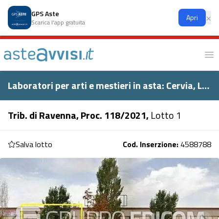
Chiusura:
informiamo i gentili utenti che i nostri uffici rimarranno
GPS Aste
×
Apri
chiusi a partire da lunedì 10 agosto 2026 fino a venerdì 14 agosto
Scarica l'app gratuita
2026.
Ap
Laboratori per arti e mestieri in asta: Cervia, Località montaletto, via dell'industria, 13
Trib. di Ravenna, Proc. 118/2021,
Lotto 1
Salva lotto
Cod. Inserzione:
4588788