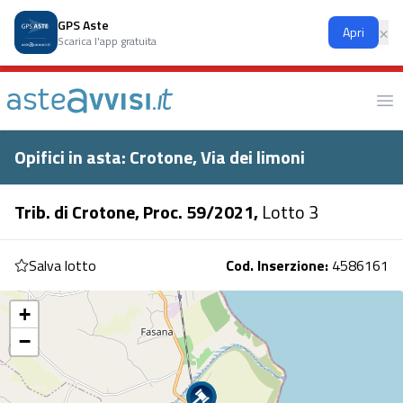
Chiusura:
informiamo i gentili utenti che i nostri uffici rimarranno
GPS Aste
×
Apri
chiusi a partire da lunedì 10 agosto 2026 fino a venerdì 14 agosto
Scarica l'app gratuita
2026.
Ap
Opifici in asta: Crotone, Via dei limoni
Trib. di Crotone, Proc. 59/2021,
Lotto 3
Salva lotto
Cod. Inserzione:
4586161
+
−