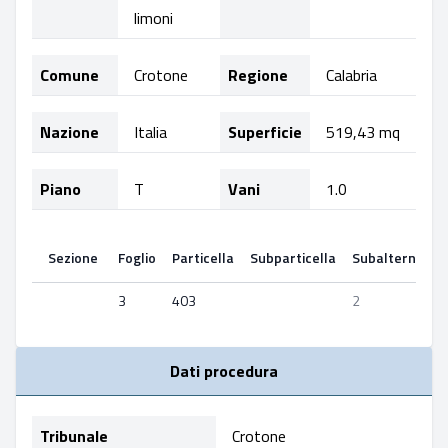
limoni
Comune
Crotone
Regione
Calabria
Nazione
Italia
Superficie
519,43 mq
Piano
T
Vani
1.0
Sezione
Foglio
Particella
Subparticella
Subalterno
S
3
403
2
Dati procedura
Tribunale
Crotone