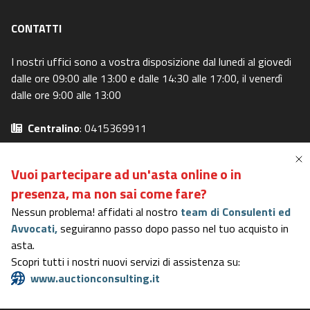
CONTATTI
I nostri uffici sono a vostra disposizione dal lunedi al giovedi
dalle ore 09:00 alle 13:00 e dalle 14:30 alle 17:00, il venerdì
dalle ore 9:00 alle 13:00
Centralino
: 0415369911
Email
: info@asteavvisi.it
Privacy Policy
-
Cookie Policy
Vuoi partecipare ad un'asta online o in
Preferenze Privacy
-
I miei diritti
presenza,
ma non sai come fare?
Nessun problema! affidati al nostro
team di Consulenti ed
Avvocati,
seguiranno passo dopo passo nel tuo acquisto in
Portale in possesso dei requisiti del DM 31/10/2006
asta.
Rating di Legalità AGCM
- Certificazione di Qualità
ISO 9001
-
Scopri tutti i nostri nuovi servizi di assistenza su:
ISO 27001
-
ISO 37001
www.auctionconsulting.it