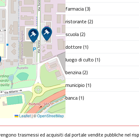
farmacia (3)
ristorante (2)
scuola (2)
dottore (1)
luogo di culto (1)
benzina (2)
municipio (1)
banca (1)
Leaflet
|
©
OpenStreetMap
vengono trasmessi ed acquisiti dal portale vendite pubbliche nel ris