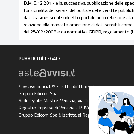
D.M. 5.12.2017 e la successiva pubblicazione delle spec
funzionalità dei servizi del portale delle vendite pubbli
dati trasmessi dal suddetto portale né in relazione alla
relazione alla mancata omissione di dati sensibili come
del 25/02/2008 e da normativa GDPR, regolamento (U
PUBBLICITÀ LEGALE
© asteannunci.it ® - Tutti i diritti riservati
Gruppo Edicom Spa
Sede legale: Mestre-Venezia, via Torre Belfredo n. 64
Registro Imprese di Venezia - P. IVA e C.F. 05091140961 
Gruppo Edicom Spa è iscritta al Registro degli Operatori 