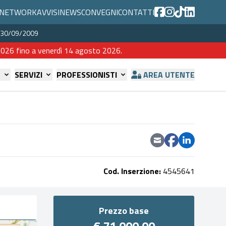
NETWORK
AVVISI
NEWS
CONVEGNI
CONTATTI
del 30/09/2009
o 2026 fino a venerdì 14 agosto 2026.
E
SERVIZI
PROFESSIONISTI
AREA UTENTE
Cod. Inserzione:
4545641
Prezzo base