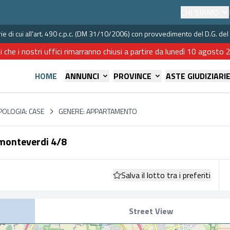
CHI SIAMO
iarie di cui all'art. 490 c.p.c. (DM 31/10/2006) con provvedimento del D.G. 
i che i nostri uffici rimarranno chiusi a partire da lunedì 10 agost
HOME
ANNUNCI
PROVINCE
ASTE GIUDIZIARI
POLOGIA: CASE
GENERE: APPARTAMENTO
 monteverdi 4/8
Salva il lotto tra i preferiti
Street View