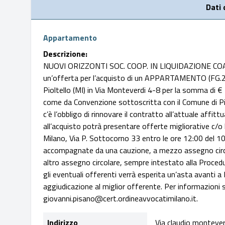
Dati
Appartamento
Descrizione:
NUOVI ORIZZONTI SOC. COOP. IN LIQUIDAZIONE CO
un’offerta per l’acquisto di un APPARTAMENTO (FG.2
Pioltello (MI) in Via Monteverdi 4-8 per la somma di € 
come da Convenzione sottoscritta con il Comune di Piolt
c’è l’obbligo di rinnovare il contratto all’attuale affi
all’acquisto potrà presentare offerte migliorative c/o
Milano, Via P. Sottocorno 33 entro le ore 12:00 del 10
accompagnate da una cauzione, a mezzo assegno circol
altro assegno circolare, sempre intestato alla Procedur
gli eventuali offerenti verrà esperita un’asta avanti a 
aggiudicazione al miglior offerente. Per informazioni s
giovanni.pisano@cert.ordineavvocatimilano.it.
Indirizzo
Via claudio montever