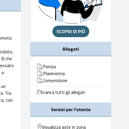
SCOPRI DI PIÙ
venuta
Allegati
ncolato,
 3) che
eressato
Perizia
 a
Planimetria
Convenzione
 un
Scarica tutti gli allegati
a. Tra
ta, con
Servizi per l'utente
Visualizza aste in zona