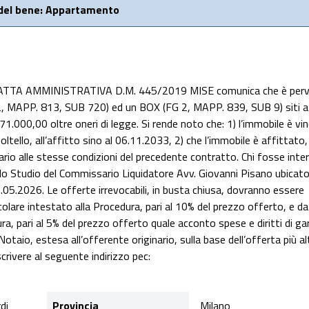
 del bene: Appartamento
ATTA AMMINISTRATIVA D.M. 445/2019 MISE comunica che è per
, MAPP. 813, SUB 720) ed un BOX (FG 2, MAPP. 839, SUB 9) siti a
71.000,00 oltre oneri di legge. Si rende noto che: 1) l’immobile è vi
ello, all’affitto sino al 06.11.2033, 2) che l’immobile è affittato,
ttuario alle stesse condizioni del precedente contratto. Chi fosse int
 lo Studio del Commissario Liquidatore Avv. Giovanni Pisano ubicato
.05.2026. Le offerte irrevocabili, in busta chiusa, dovranno essere
are intestato alla Procedura, pari al 10% del prezzo offerto, e da
a, pari al 5% del prezzo offerto quale acconto spese e diritti di gar
Notaio, estesa all’offerente originario, sulla base dell’offerta più al
crivere al seguente indirizzo pec:
di
Provincia
Milano