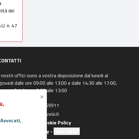
a
mità dei
.U. n. 47
CONTATTI
I nostri uffici sono a vostra disposizione dal lunedi al
giovedi dalle ore 09:00 alle 13:00 e dalle 14:30 alle 17:00,
il venerdì dalle ore 9:00 alle 13:00
a,
Centralino
: 0415369911
Email
: info@asteavvisi.it
 Avvocati,
Privacy Policy
-
Cookie Policy
Preferenze Privacy
-
I miei diritti