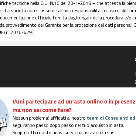
ifiche tecniche nella G.U. N.16 del 20-1-2018 – che attesta la pien
che. La società non si assume alcuna responsabilità in caso di diffor
 documentazione ufficiale fornita dagli organi della procedura e/o in
 da provvedimento del Garante per la protezione dei dati personali G
E) n. 2016/679.
Vuoi partecipare ad un'asta online o in presenz
ma non sai come fare?
- Rea n. 334938 - Cap. sociale EUR 100.000,00 i.v.
di Comunicazione nr. 15116
Nessun problema! affidati al nostro
team di Consulenti ed
seguiranno passo dopo passo nel tuo acquisto in asta.
Scopri tutti i nostri nuovi servizi di assistenza su: