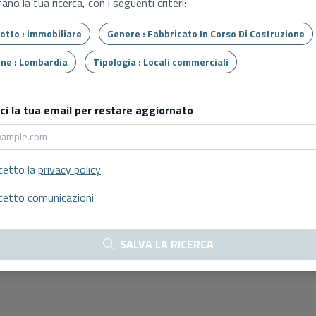
ano la tua ricerca, con i seguenti criteri:
Tipo lotto : immobiliare
Genere : Fabbricato In Corso Di Costruzione
Regione : Lombardia
Tipologia : Locali commerciali
sci la tua email per restare aggiornato
cetto la
privacy policy
cetto comunicazioni
SALVA LA RICERCA