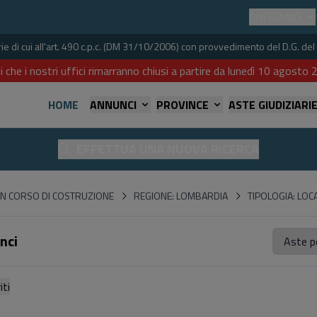
CHI SIAMO
iarie di cui all'art. 490 c.p.c. (DM 31/10/2006) con provvedimento del D.G. 
i che i nostri uffici rimarranno chiusi a partire da lunedì 10 agost
HOME
ANNUNCI
PROVINCE
ASTE GIUDIZIARI
EFFETTUA UNA NUOVA RICERCA
IN CORSO DI COSTRUZIONE
REGIONE: LOMBARDIA
TIPOLOGIA: LOC
nci
referiti