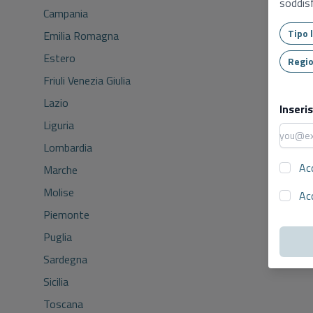
soddisf
Campania
Emilia Romagna
Estero
Friuli Venezia Giulia
Lazio
Inseri
Liguria
Lombardia
Ac
Marche
Molise
Ac
Piemonte
Puglia
Sardegna
Sicilia
Toscana