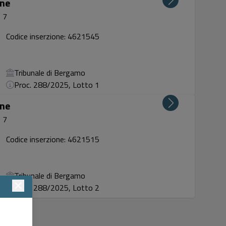
one
 7
Codice inserzione: 4621545
Tribunale di Bergamo
Proc. 288/2025, Lotto 1
one
 7
Codice inserzione: 4621515
Tribunale di Bergamo
Proc. 288/2025, Lotto 2