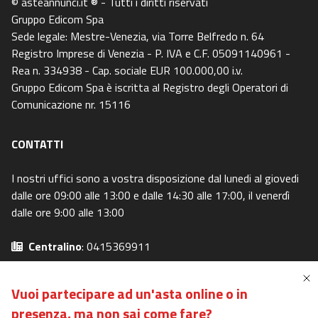
© asteannunci.it ® - Tutti i diritti riservati
Gruppo Edicom Spa
Sede legale: Mestre-Venezia, via Torre Belfredo n. 64
Registro Imprese di Venezia - P. IVA e C.F. 05091140961 -
Rea n. 334938 - Cap. sociale EUR 100.000,00 i.v.
Gruppo Edicom Spa è iscritta al Registro degli Operatori di
Comunicazione nr. 15116
CONTATTI
I nostri uffici sono a vostra disposizione dal lunedi al giovedi
dalle ore 09:00 alle 13:00 e dalle 14:30 alle 17:00, il venerdì
dalle ore 9:00 alle 13:00
Centralino
: 0415369911
Email
: info@asteavvisi.it
Privacy Policy
-
Cookie Policy
Vuoi partecipare ad un'asta online o in
Preferenze Privacy
-
I miei diritti
presenza,
ma non sai come fare?