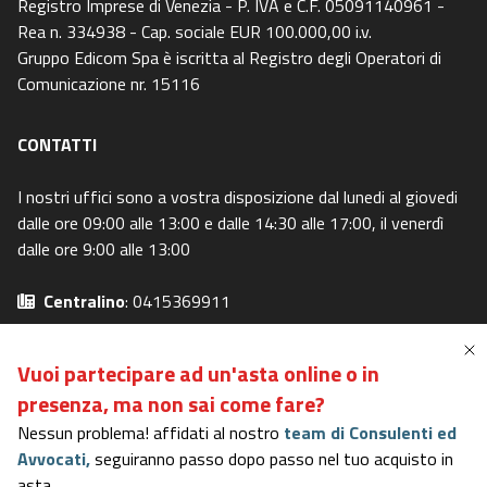
Registro Imprese di Venezia - P. IVA e C.F. 05091140961 -
Rea n. 334938 - Cap. sociale EUR 100.000,00 i.v.
Gruppo Edicom Spa è iscritta al Registro degli Operatori di
Comunicazione nr. 15116
CONTATTI
I nostri uffici sono a vostra disposizione dal lunedi al giovedi
dalle ore 09:00 alle 13:00 e dalle 14:30 alle 17:00, il venerdì
dalle ore 9:00 alle 13:00
Centralino
: 0415369911
Email
: info@asteavvisi.it
Privacy Policy
-
Cookie Policy
Vuoi partecipare ad un'asta online o in
Preferenze Privacy
-
I miei diritti
presenza,
ma non sai come fare?
Nessun problema! affidati al nostro
team di Consulenti ed
Avvocati,
seguiranno passo dopo passo nel tuo acquisto in
Portale in possesso dei requisiti del DM 31/10/2006
asta.