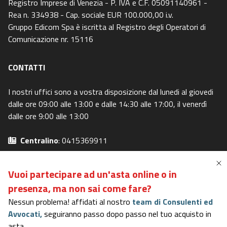
Registro Imprese di Venezia - P. IVA e C.F. 05091140961 -
Rea n. 334938 - Cap. sociale EUR 100.000,00 i.v.
Gruppo Edicom Spa è iscritta al Registro degli Operatori di
Comunicazione nr. 15116
CONTATTI
I nostri uffici sono a vostra disposizione dal lunedi al giovedi
dalle ore 09:00 alle 13:00 e dalle 14:30 alle 17:00, il venerdì
dalle ore 9:00 alle 13:00
Centralino
: 0415369911
Email
: info@asteavvisi.it
Privacy Policy
-
Cookie Policy
Vuoi partecipare ad un'asta online o in
Preferenze Privacy
-
I miei diritti
presenza,
ma non sai come fare?
Nessun problema! affidati al nostro
team di Consulenti ed
Avvocati,
seguiranno passo dopo passo nel tuo acquisto in
Portale in possesso dei requisiti del DM 31/10/2006
asta.